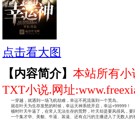
点击看大图
【内容简介】
本站所有小
TXT小说.网址:www.freex
一穿越，就遇到一场飞机劫难，幸运不死流落到一个荒岛。
就在叶天为生存发愁的时候，幸运天神系统开启，幸运+99999！
顿时叶天牛逼了，在常人无法生存的荒野，叶天却是要风得风，要
一个集才华、美貌、牛逼、装逼、还有点污的主播进入了无数人的视