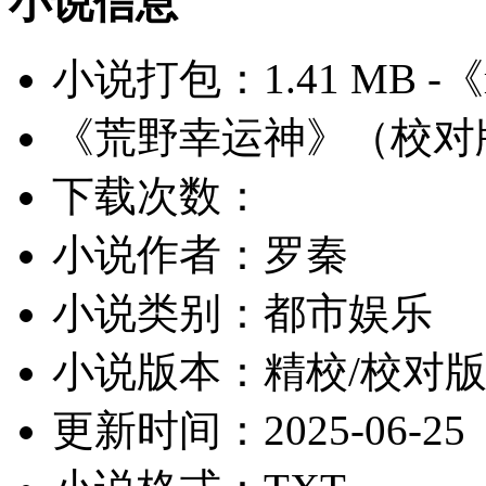
小说信息
小说打包：1.41 MB -《
《荒野幸运神》（校对
下载次数：
小说作者：罗秦
小说类别：都市娱乐
小说版本：
精校/校对
更新时间：2025-06-25