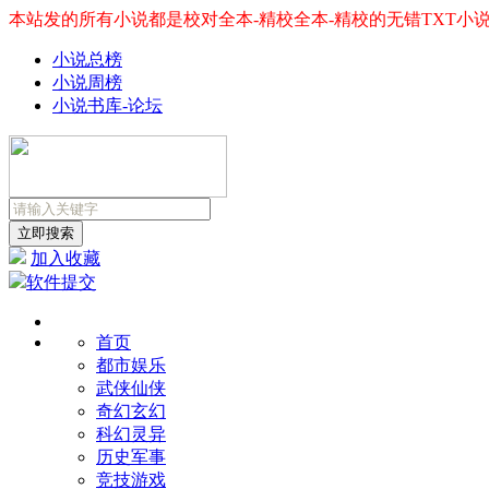
本站发的所有小说都是校对全本-精校全本-精校的无错TXT小
小说总榜
小说周榜
小说书库-论坛
加入收藏
软件提交
首页
都市娱乐
武侠仙侠
奇幻玄幻
科幻灵异
历史军事
竞技游戏