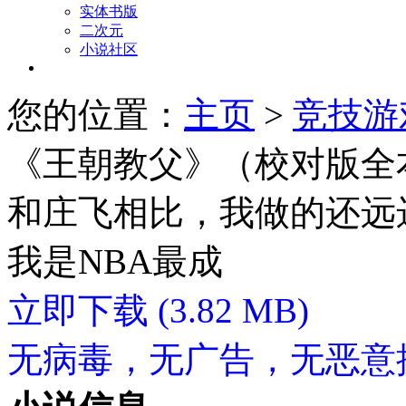
实体书版
二次元
小说社区
您的位置：
主页
>
竞技游
《王朝教父》（校对版全
和庄飞相比，我做的还远
我是NBA最成
立即下载
(3.82 MB)
无病毒，无广告，无恶意