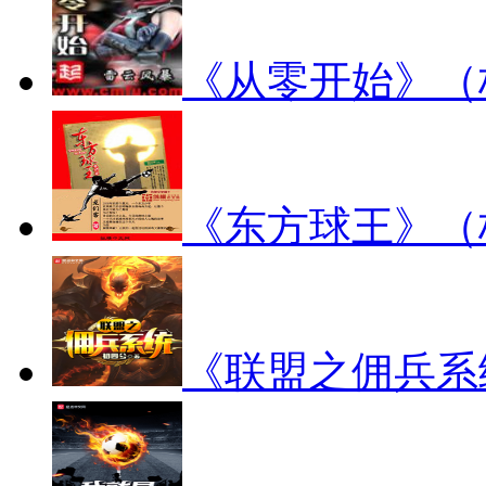
《从零开始》（
《东方球王》（
《联盟之佣兵系