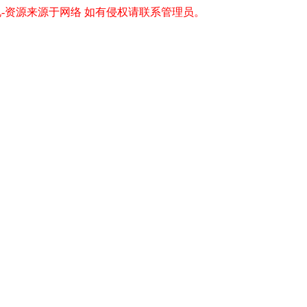
说-资源来源于网络 如有侵权请联系管理员。