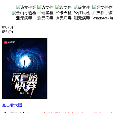
0%
(
0
)
0%
(
0
)
点击看大图