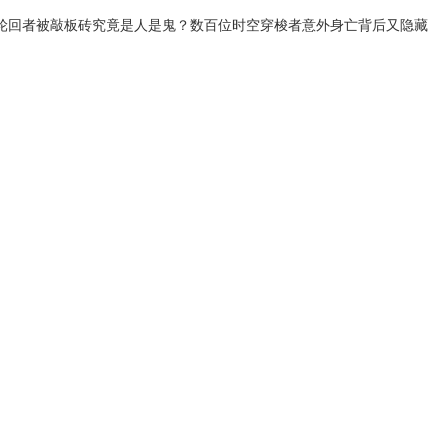
回者被敲板砖究竟是人是鬼？数百位时空穿梭者意外身亡背后又隐藏