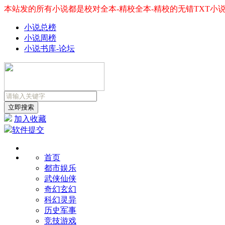
本站发的所有小说都是校对全本-精校全本-精校的无错TXT小
小说总榜
小说周榜
小说书库-论坛
加入收藏
软件提交
首页
都市娱乐
武侠仙侠
奇幻玄幻
科幻灵异
历史军事
竞技游戏