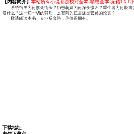
【内容简介】
本站所有小说都是校对全本-精校全本-无错TXT小说.网址:
系统宿主为何惨死街头？奶爸萌妹为何深夜惨叫？重生者为何屡遭切
着什么？这一切一切的背后，是智商的扭曲还是套路的沦丧？
敬请阅读本书，专业反套路，你值得拥有。
下载地址
电信下载点