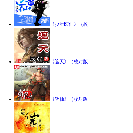
《少年医仙》（校
《遮天》（校对版
《斩仙》（校对版