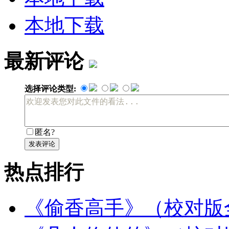
本地下载
最新评论
选择评论类型:
匿名?
发表评论
热点排行
《偷香高手》（校对版