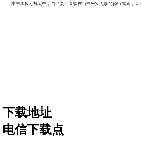
本来李长寿规划中，自己会一直躲在山中平安无事的修行成仙，直到
下载地址
电信下载点