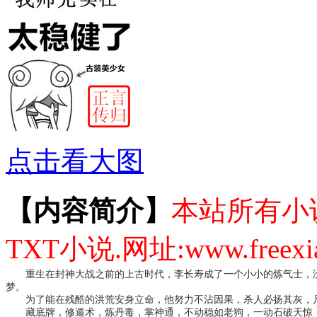
点击看大图
【内容简介】
本站所有小
TXT小说.网址:www.freex
重生在封神大战之前的上古时代，李长寿成了一个小小的炼气士，没
梦。
为了能在残酷的洪荒安身立命，他努力不沾因果，杀人必扬其灰，凡
藏底牌，修遁术，炼丹毒，掌神通，不动稳如老狗，一动石破天惊