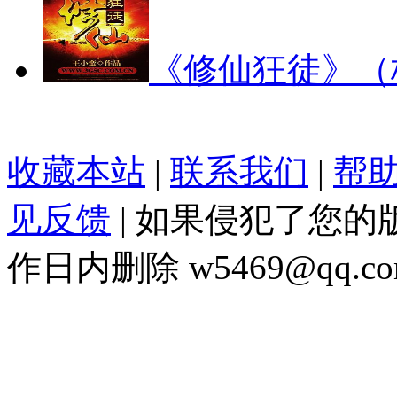
《修仙狂徒》（
收藏本站
|
联系我们
|
帮助
见反馈
| 如果侵犯了您
作日内删除 w5469@qq.co