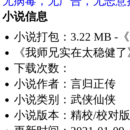
无病毒，无广告，无恶意
小说信息
小说打包：3.22 MB -《
《我师兄实在太稳健了
下载次数：
小说作者：言归正传
小说类别：武侠仙侠
小说版本：
精校/校对