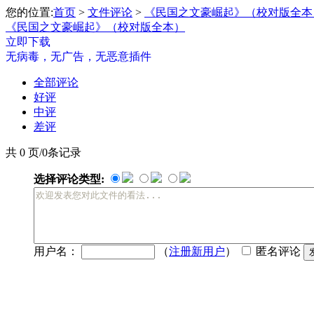
您的位置:
首页
>
文件评论
>
《民国之文豪崛起》（校对版全本
《民国之文豪崛起》（校对版全本）
立即下载
无病毒，无广告，无恶意插件
全部评论
好评
中评
差评
共 0 页/0条记录
选择评论类型:
用户名：
（
注册新用户
）
匿名评论