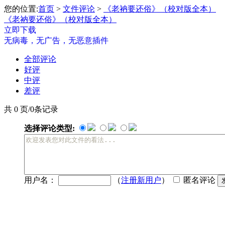
您的位置:
首页
>
文件评论
>
《老衲要还俗》（校对版全本）
《老衲要还俗》（校对版全本）
立即下载
无病毒，无广告，无恶意插件
全部评论
好评
中评
差评
共 0 页/0条记录
选择评论类型:
用户名：
（
注册新用户
）
匿名评论